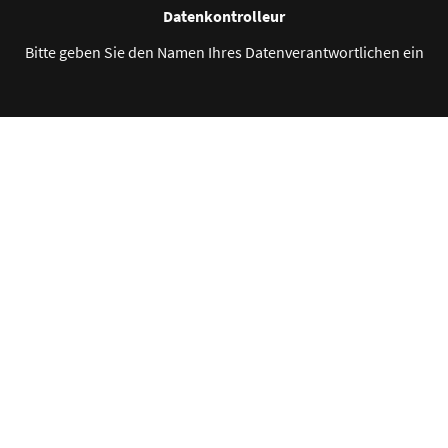
Datenkontrolleur
Bitte geben Sie den Namen Ihres Datenverantwortlichen ein
Gesammelte personenbezogene Daten
Bitte geben Sie die erhobenen personenbezogenen Daten ein
Zweck der Datenerhebung
Bitte geben Sie Ihre Kontaktinformationen ein
©Urheberrecht. Alle Rechte vorbehalten.