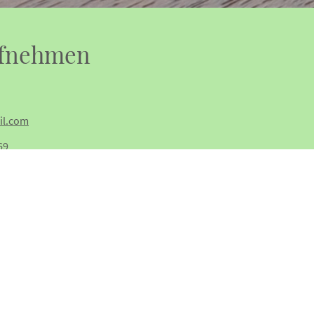
ufnehmen
l.com
69